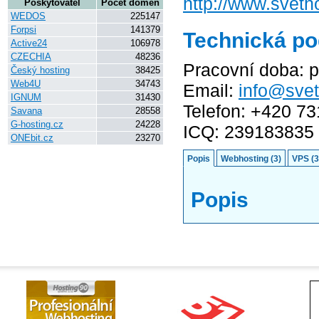
http://www.svet
Poskytovatel
Počet domén
WEDOS
225147
Forpsi
141379
Technická p
Active24
106978
CZECHIA
48236
SvetHostingu.cz (SvetHostingu.cz)
Pracovní doba: 
Český hosting
38425
Web4U
34743
Email:
info@svet
IGNUM
31430
Telefon: +420 7
Savana
28558
G-hosting.cz
24228
ICQ: 239183835
ONEbit.cz
23270
Popis
Webhosting (3)
VPS (3
Popis
*****