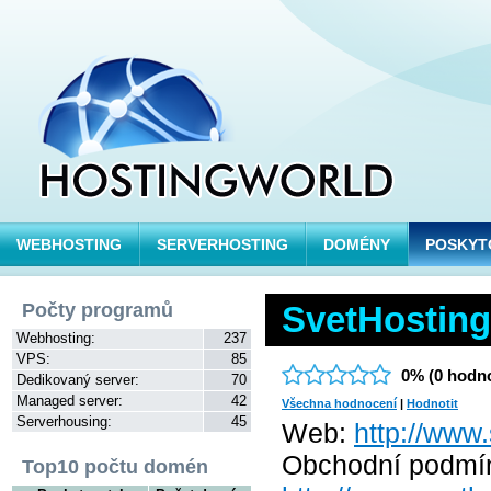
WEBHOSTING
SERVERHOSTING
DOMÉNY
POSKYT
Počty programů
SvetHosting
Webhosting:
237
VPS:
85
0% (0 hodno
Dedikovaný server:
70
Managed server:
42
Všechna hodnocení
|
Hodnotit
Serverhousing:
45
Web:
http://www.
Obchodní podmí
Top10 počtu domén